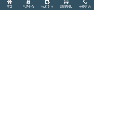
낀
낆
넖
뀁
끅
首页
产品中心
技术支持
新闻资讯
免费咨询
公司名称：
大腾科技（武汉）有限公司
电话：
13026179009
手机：
13026179009
QQ：
1849220271
地址：
湖北省武汉市汉阳区龙阳大道56号汉阳人
信汇B地块9、10、11栋11号楼19层16号