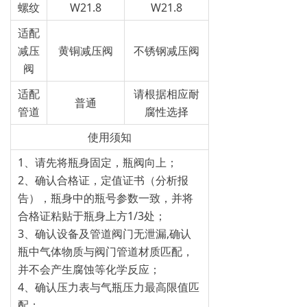
螺纹
W21.8
W21.8
适配
减压
黄铜减压阀
不锈钢减压阀
阀
适配
请根据相应耐
普通
管道
腐性选择
使用须知
1、请先将瓶身固定，瓶阀向上；
2、确认合格证，定值证书（分析报
告），瓶身中的瓶号参数一致，并将
合格证粘贴于瓶身上方1/3处；
3、确认设备及管道阀门无泄漏,确认
瓶中气体物质与阀门管道材质匹配，
并不会产生腐蚀等化学反应；
4、确认压力表与气瓶压力最高限值匹
配；