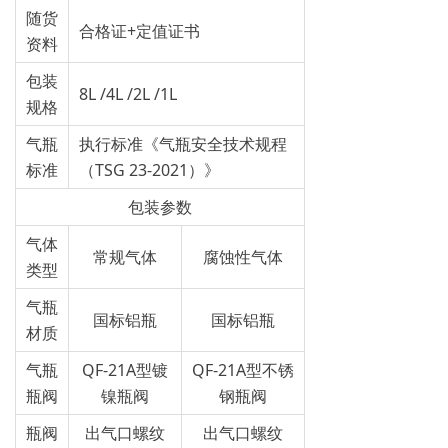
随货
合格证+定值证书
资料
包装
8L /4L /2L /1L
规格
气瓶
执行标准《气瓶安全技术规程
标准
（TSG 23-2021）》
包装参数
气体
常规气体
腐蚀性气体
类型
气瓶
国标铝瓶
国标铝瓶
材质
气瓶
QF-21A型镀
QF-21A型不锈
瓶阀
镍瓶阀
钢瓶阀
瓶阀
出气口螺纹
出气口螺纹