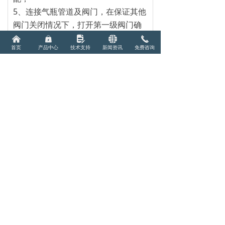
5、连接气瓶管道及阀门，在保证其他
阀门关闭情况下，打开第一级阀门确
认压力表数值；
낀
낆
넖
뀁
끅
首页
产品中心
技术支持
新闻资讯
免费咨询
6、完成以上步骤，确认管道排空完成
后，方可使用，请注意气瓶使用环境
达到安全规范。
后一个：
乙烯标气-标准气体
ꄲ
免费电话
大家都在看
끅
天然气标准气体（11组份）
甲苯标气 -标准气体
电力色谱标准气体（8/9组分）