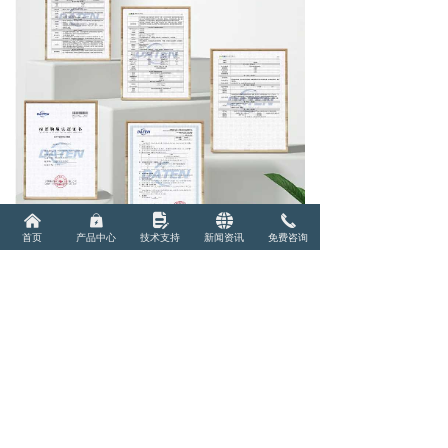
낀
낆
넖
뀁
끅
首页
产品中心
技术支持
新闻资讯
免费咨询