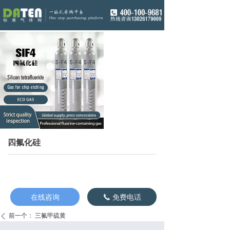
四氟化硅
在线咨询
免费电话
끅
前一个：
三氟甲硫黄
ꄴ