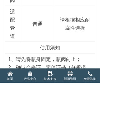
阀
适
配
请根据相应耐
普通
管
腐性选择
道
使用须知
1、请先将瓶身固定，瓶阀向上；
2、确认合格证，定值证书（分析报
낀
낆
넖
뀁
끅
告），瓶身中的瓶号参数一致，并将
首页
产品中心
技术支持
新闻资讯
免费咨询
合格证粘贴于瓶身上方1/3处；
3、确认设备及管道阀门无泄漏,确认
瓶中气体物质与阀门管道材质匹配，
并不会产生腐蚀等化学反应；
4、确认压力表与气瓶压力最高限值匹
配；
5、连接气瓶管道及阀门，在保证其他