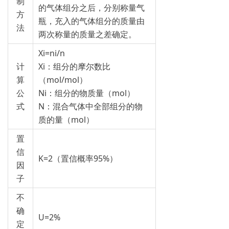
制
的气体组分之后，分别称量气
方
瓶，充入的气体组分的质量由
法
两次称量的质量之差确定。
Xi=ni/n
计
Xi：组分的摩尔数比
算
（mol/mol）
公
Ni：组分的物质量（mol）
式
N：混合气体中全部组分的物
质的量（mol）
置
信
K=2（置信概率95%）
因
子
不
确
U=2%
定