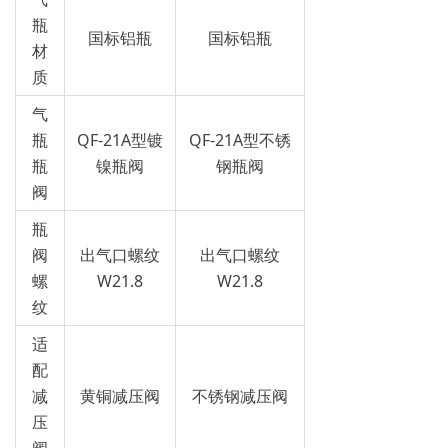
瓶
国标铝瓶
国标铝瓶
材
质
气
瓶
QF-21A型镀
QF-21A型不锈
瓶
镍瓶阀
钢瓶阀
阀
瓶
阀
出气口螺纹
出气口螺纹
螺
W21.8
W21.8
纹
适
配
减
黄铜减压阀
不锈钢减压阀
压