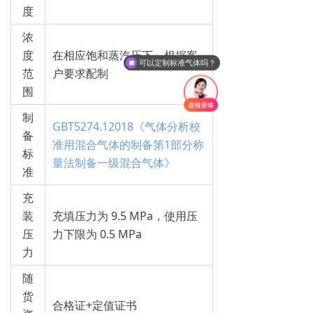
度
浓
度
在相应饱和蒸汽压下，根据客
可以定制标准气体吗？
范
户要求配制
围
制
GBT5274.12018《气体分析校
备
准用混合气体的制备第1部分称
标
量法制备一级混合气体》
准
充
装
充填压力为 9.5 MPa，使用压
压
力下限为 0.5 MPa
力
随
货
合格证+定值证书