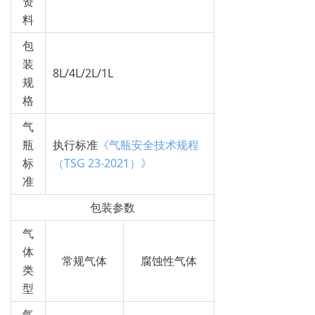
资
料
包
装
8L/4L/2L/1L
规
格
气
瓶
执行标准
《气瓶安全技术规程
标
（TSG 23-2021）》
准
包装参数
气
体
常规气体
腐蚀性气体
类
型
气