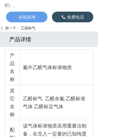
积）。
在线咨询
免费电话
끅
前一个：
乙胺标气
ꄴ
产品详情
产
品
氮中乙醛气体标准物质
名
称
其
它
乙醛标气 乙醛余氮 乙醛标准
名
气体 乙醛标定气体
称
该气体标准物质采用重量法制
配
备，在充入一定量的已知纯度