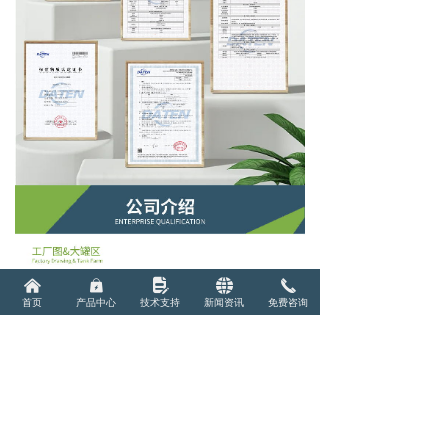
낀
낆
넖
뀁
끅
首页
产品中心
技术支持
新闻资讯
免费咨询