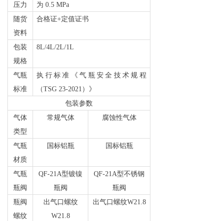
压力
为 0.5 MPa
随货
合格证+定值证书
资料
包装
8L/4L/2L/1L
规格
气瓶
执行标准《气瓶安全技术规程
标准
（TSG 23-2021）》
包装参数
气体
常规气体
腐蚀性气体
类型
气瓶
国标铝瓶
国标铝瓶
材质
气瓶
QF-21A
型镀镍
QF-21A
型不锈钢
瓶阀
瓶阀
瓶阀
瓶阀
出气口螺纹
出气口螺纹W21.8
螺纹
W21.8