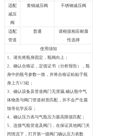
适配
黄铜减压阀
不锈钢减压阀
减压
阀
适配
普通
请根据相应耐腐
管道
性选择
使用须知
1
、请先将瓶身固定，瓶阀向上；
2
、确认合格证，定值证书（分析报告），瓶
身中的瓶号参数一致，并将合格证粘贴于瓶
身上方1/3处；
3
、确认设备及管道阀门无泄漏,确认瓶中气
体物质与阀门管道材质匹配，并不会产生腐
蚀等化学反应；
4
、确认压力表与气瓶压力最高限值匹配；
5
、连接气瓶管道及阀门，在保证其他阀门关
闭情况下，打开第一级阀门确认压力表数