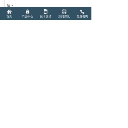
值；
낀
낆
넖
뀁
끅
6
、完成以上步骤，确认管道排空完成后，方
首页
产品中心
技术支持
新闻资讯
免费咨询
可使用，请注意气瓶使用环境达到安全规
范。
后一个：
CEMS标气-标准气体
ꄲ
免费电话
大家都在看
끅
天然气标准气体（11组份）
甲苯标气 -标准气体
碳13同位素（二氧化碳-13C）
电力色谱标准气体（8/9组分）
氧标气（O2余氮气）
氧18的氧气（氧-18气 18O>98%）