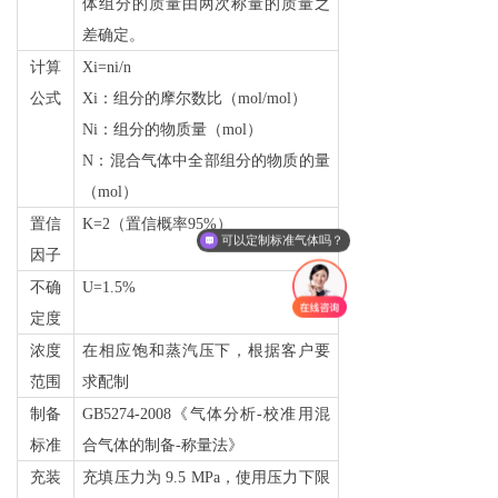
体组分的质量由两次称量的质量之
差确定。
计算
Xi=ni/n
公式
Xi
：组分的摩尔数比（mol/mol）
Ni
：组分的物质量（mol）
N
：混合气体中全部组分的物质的量
（mol）
置信
K=2
（置信概率95%）
可以定制标准气体吗？
因子
不确
U=1.5%
定度
浓度
在相应饱和蒸汽压下，根据客户要
范围
求配制
制备
GB5274-2008
《气体分析-校准用混
标准
合气体的制备-称量法》
充装
充填压力为 9.5 MPa，使用压力下限