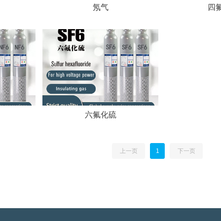
氖气
四
六氟化硫
上一页
1
下一页