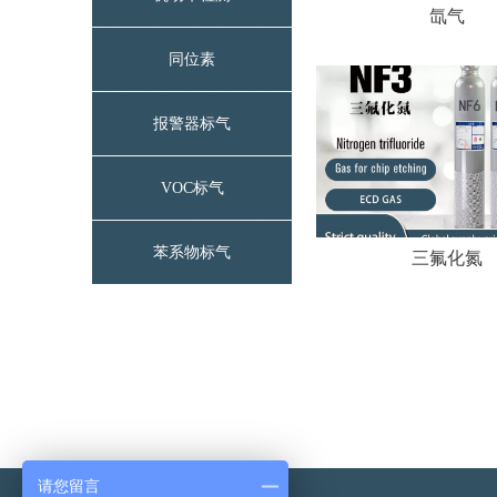
氙气
同位素
报警器标气
VOC标气
苯系物标气
三氟化氮
请您留言